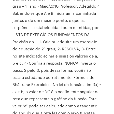
grau – 1° ano - Maio/2010 Professor: Adegildo 4
Sabendo-se que A e B iniciaram a caminhada
juntos e de um mesmo ponto, e que as
sequências estabelecidas foram mantidas, por
LISTA DE EXERCÍCIOS FUNDAMENTOS DA ... -
Previsão do … 1- Crie ou adquire um exercício
de equação do 2º grau; 2- RESOLVA; 3- Entre
no site indicado acima e insira os valores de a,
b e c; 4- Confira a resposta. NUNCA inverta o
passo 2 pelo 3, pois dessa forma, você não
estará estudando corretamente. Fórmula de
Bháskara: Exercícios: Na lei da função afim f(x) =
ax + b, o valor de “a” é o coeficiente angular da
reta que representa o gráfico da função. Este
valor “a” pode ser calculado como a tangente
do ângulo que a reta faz com o eixo X. Retas