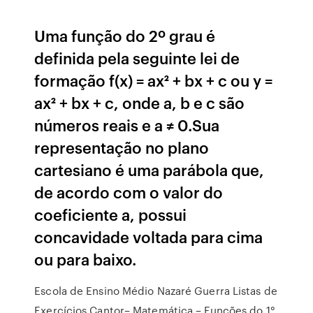
Uma função do 2º grau é
definida pela seguinte lei de
formação f(x) = ax² + bx + c ou y =
ax² + bx + c, onde a, b e c são
números reais e a ≠ 0.Sua
representação no plano
cartesiano é uma parábola que,
de acordo com o valor do
coeficiente a, possui
concavidade voltada para cima
ou para baixo.
Escola de Ensino Médio Nazaré Guerra Listas de
Exercícios Cantor– Matemática – Funções do 1°