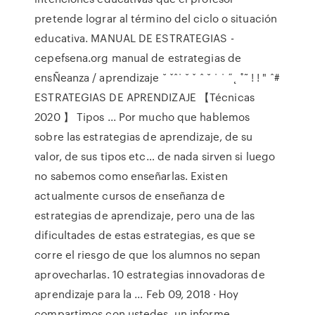
pretende lograr al término del ciclo o situación
educativa. MANUAL DE ESTRATEGIAS -
cepefsena.org manual de estrategias de
ensÑeanza / aprendizaje ˘ ˇˆ˙ ˘ ˇ ˆ ˘ ˙ ˙ ˝˛ ˚˜ ! ! " ˆ#
ESTRATEGIAS DE APRENDIZAJE 【Técnicas
2020 】 Tipos ... Por mucho que hablemos
sobre las estrategias de aprendizaje, de su
valor, de sus tipos etc… de nada sirven si luego
no sabemos como enseñarlas. Existen
actualmente cursos de enseñanza de
estrategias de aprendizaje, pero una de las
dificultades de estas estrategias, es que se
corre el riesgo de que los alumnos no sepan
aprovecharlas. 10 estrategias innovadoras de
aprendizaje para la ... Feb 09, 2018 · Hoy
compartimos con ustedes, un informe