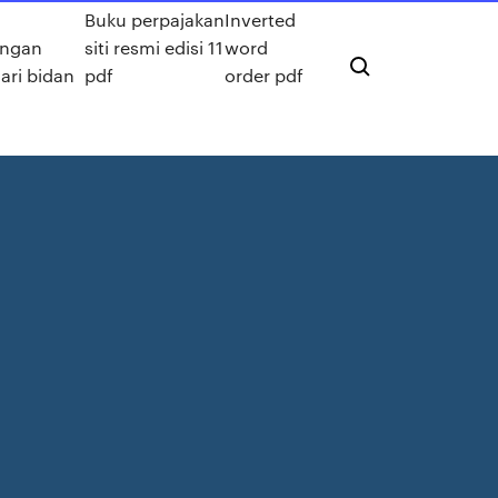
Buku perpajakan
Inverted
angan
siti resmi edisi 11
word
dari bidan
pdf
order pdf