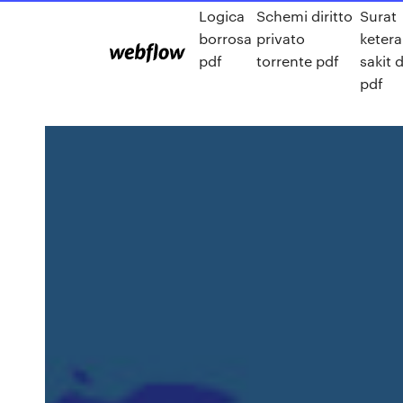
Logica
Schemi diritto
Surat
borrosa
privato
keter
pdf
torrente pdf
sakit 
pdf