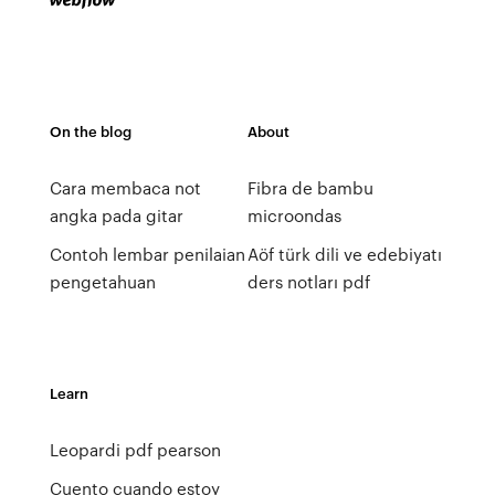
On the blog
About
Cara membaca not
Fibra de bambu
angka pada gitar
microondas
Contoh lembar penilaian
Aöf türk dili ve edebiyatı
pengetahuan
ders notları pdf
Learn
Leopardi pdf pearson
Cuento cuando estoy