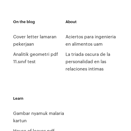
On the blog
About
Cover letter lamaran
Aciertos para ingenieria
pekerjaan
en alimentos uam
Analitik geometri pdf
La triada oscura de la
11.sınıf test
personalidad en las
relaciones intimas
Learn
Gambar nyamuk malaria
kartun
House of leaves pdf