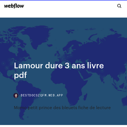
Lamour dure 3 ans livre
pdf
BESTDOCSZQFM.WEB.APP
Momo petit prince des bleuets fiche de lecture